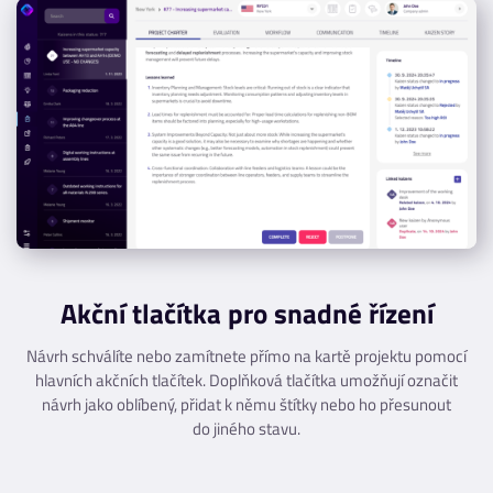
Akční tlačítka pro snadné řízení
Návrh schválíte nebo zamítnete přímo na kartě projektu pomocí
hlavních akčních tlačítek. Doplňková tlačítka umožňují označit
návrh jako oblíbený, přidat k němu štítky nebo ho přesunout
do jiného stavu.