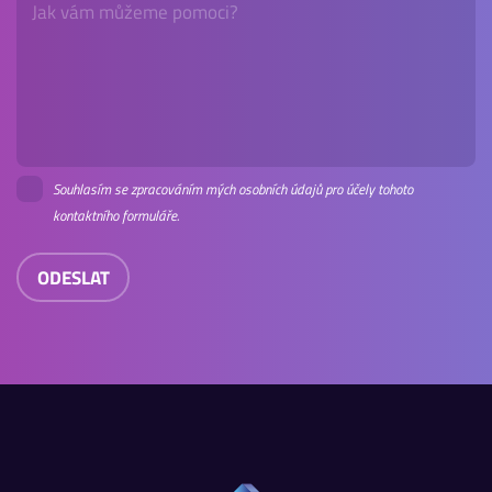
Souhlasím se zpracováním mých osobních údajů pro účely tohoto
kontaktního formuláře.